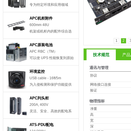
专为特定环境和应用领域
APC机柜附件
600mm 48U
机架或机柜内的配件综合选
择
1
2
APC原装电池
APC RBC（TM）
技术规范
产品
可以使 UPS 性能恢复到原始
规格
通讯与管理
环境监控
协议
USB cable - 16ft/5m
网络接口连接
为入侵检测和保护功能提供
验证
援助
APC列头柜
物理指标
200A, 400V
净重
灵活、安全、高效的配电系
高
统
宽
ATS-PDU配电
深