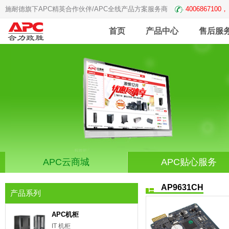
施耐德旗下APC精英合作伙伴/APC全线产品方案服务商
4006867100，
首页
产品中心
售后服
APC云商城
APC贴心服务
AP9631CH
产品系列
APC机柜
IT 机柜