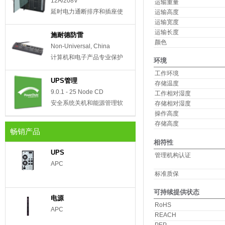
12A/208V
运输重量
延时电力通断排序和插座使
运输高度
运输宽度
用管理
运输长度
施耐德防雷
颜色
Non-Universal, China
计算机和电子产品专业保护
环境
工作环境
UPS管理
存储温度
9.0.1 - 25 Node CD
工作相对湿度
安全系统关机和能源管理软
存储相对湿度
操作高度
件
存储高度
畅销产品
相符性
UPS
管理机构认证
APC
标准质保
可持续提供状态
电源
RoHS
APC
REACH
PEP