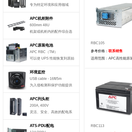
专为特定环境和应用领域
APC机柜附件
600mm 48U
机架或机柜内的配件综合选
择
RBC105
APC原装电池
参考价格：
联系销售
APC RBC（TM）
可以使 UPS 性能恢复到原始
适用范围：APC高性能原
规格
环境监控
USB cable - 16ft/5m
为入侵检测和保护功能提供
援助
APC列头柜
200A, 400V
灵活、安全、高效的配电系
统
ATS-PDU配电
RBC113